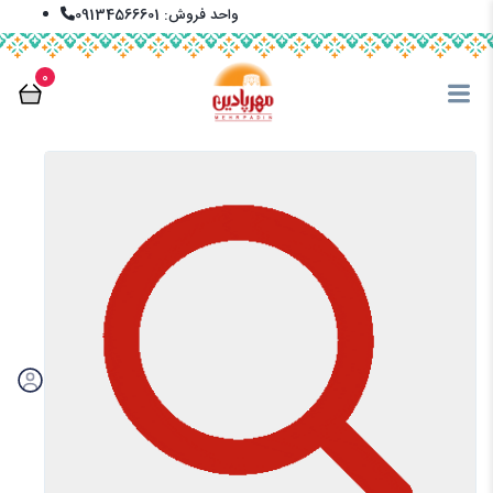
واحد فروش: 09134566601
info@mehrpadin.com
0
En