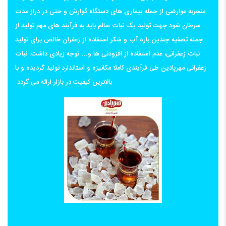
منجربه عوارضی از جمله بیماری های دستگاه گوارش و حتی در دراز مدت
سرطان شود جهت تولید یک نبات سالم باید به فرآیند های مهم تولید از
جمله تصفیه چندین باره آب و شکر استفاده از زعفران خالص برای تولید
نبات زعفرانی، عدم استفاده از افزودنی ها و… توجه زیادی داشت. نبات
زعفرانی مهرپادین طی فرآیندی کاملا مکانیزه و استاندارد تولید گردیده و با
بالاترین کیفیت در بازار ارائه می گردد.