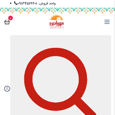
واحد فروش: 09134566601
info@mehrpadin.com
0
En