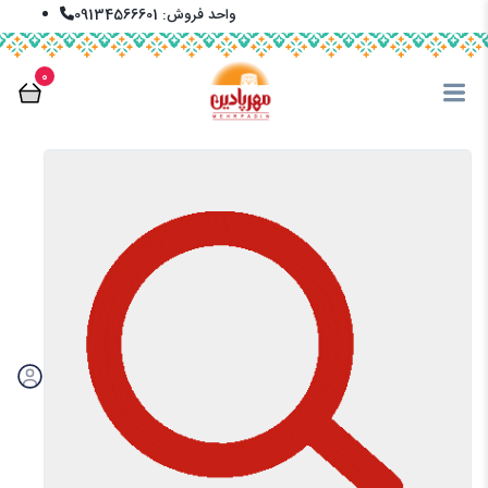
واحد فروش: 09134566601
info@mehrpadin.com
0
En