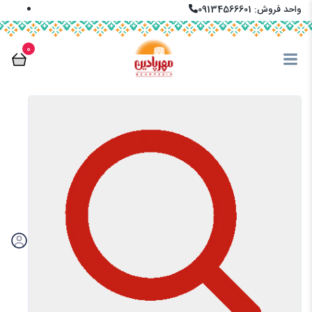
واحد فروش: 09134566601
info@mehrpadin.com
0
En