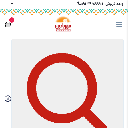
واحد فروش: 09134566601
info@mehrpadin.com
0
En