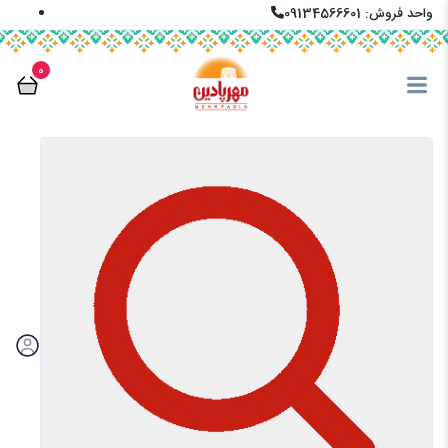
واحد فروش: 09134566601
info@mehrpadin.com
0
En