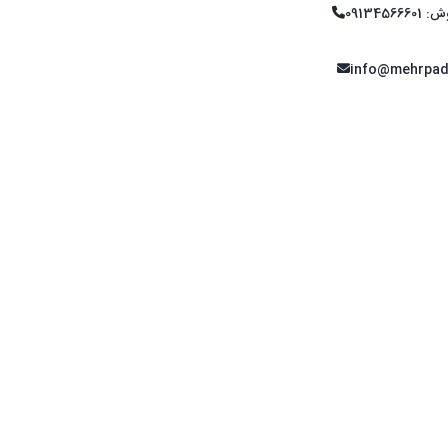
0913456
info@mehrpad