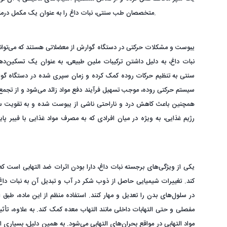
متخصصان طب سنتی، نبات داغ را به عنوان یک مکمل درمانی طبیعی در مراقبت از بهداشت دهان و دندان توصیه نمایند.
یبوست و مشکلات حرکتی در دستگاه گوارش از معضلاتی هستند که می‌توانند
نبات داغ، به دلیل داشتن ترکیبات ملین طبیعی، به عنوان یک تسکین‌د
سنتی به تنظیم حرکات روده کمک کرده و زمان سپری شده در دستگاه گوارش 
سیستم حرکتی روده، موجب تسهیل فرآیند دفع مواد زائد می‌شود و از تجمع
همچنین باعث کاهش درد و ناراحتی ناشی از یبوست شده و به تقویت سیس
رژیم غذایی، به ویژه در میان افرادی که به مصرف مواد غذایی با فیبر پای
یکی از ویژگی‌های برجسته نبات داغ، دارا بودن اثرات ضد التهابی است که 
کند. تغییرات شیمیایی حاصل از ذوب شکر در آب و تبدیل آن به نبات داغ،
در سلول‌های بدن را تعدیل و مهار کنند. استفاده منظم از این ماده، طبق 
مفصلی و حتی التهابات داخلی مانند التهاب معده کمک کند. به علاوه، تأ
مواد التهابی در مواقع بحران‌های التهابی می‌شود. به همین دلیل، بسیاری