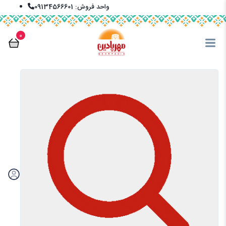
واحد فروش: 09134566601
info@mehrpadin.com
0
En