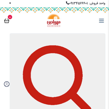
واحد فروش: 09134566601
info@mehrpadin.com
0
En