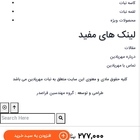
کاسه نبات
لقمه نبات
محصولات ویژه
لینک های مفید
مقالات
درباره مهرپادین
تماس با مهرپادین
کليه حقوق مادی و معنوی اين سايت متعلق به نبات مهرپادین می باشد
طراحی و توسعه :
گروه مهندسین فراصدر
277,000
ن
افـزودن به سبـد خـرید
توما