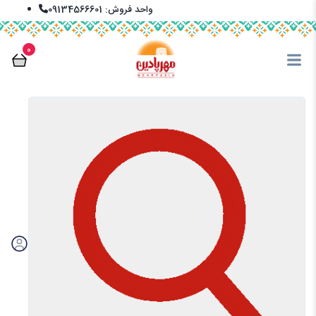
واحد فروش: 09134566601
info@mehrpadin.com
0
En